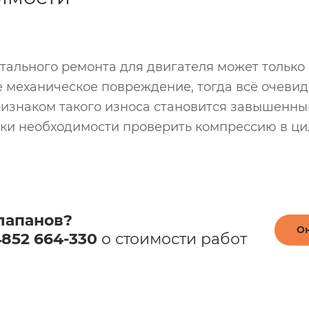
ального ремонта для двигателя может только
механическое повреждение, тогда всё очевидно
ризнаком такого износа становится завышенн
аки необходимости проверить компрессию в ци
апанов​?
Он
4852 664-330
​ о стоимости работ​