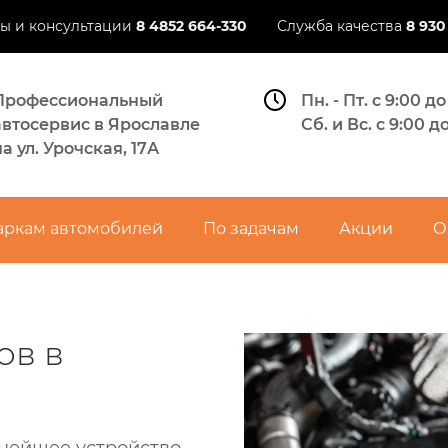
ы и консультации​
8 4852 664-330
Служба качества​
8 930
Профессиональный
Пн. - Пт. с 9:00 до
автосервис в Ярославле
Сб. и Вс. с 9:00 д
на ул. Урочская, 17А
маркам автомобилей
По задачам
Акции
О
ов в