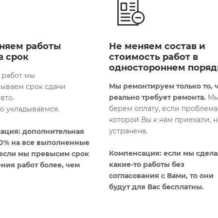
няем работы
Не меняем состав и
в срок
стоимость работ в
одностороннем поряд
 работ мы
Мы ремонтируем только то, 
вываем срок сдачи
реально требует ремонта.
Мы
вто.
берем оплату, если проблема,
го укладываемся.
которой Вы к нам приехали, н
устранена.
ация: дополнительная
10% на все выполненные
Компенсация: если мы сдел
 если мы превысим срок
какие-то работы без
ния работ более, чем
согласования с Вами, то они
будут для Вас бесплатны​.