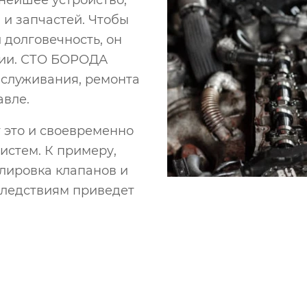
нейшее устройство,
и запчастей. Чтобы
 долговечность, он
нии. СТО БОРОДА
бслуживания, ремонта
авле.
 это и своевременно
истем. К примеру,
улировка клапанов и
оследствиям приведет