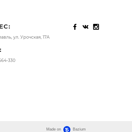
ЕС:
лавль, ул. Урочская, 17А
:
664-330
Made on
Bazium