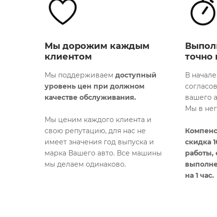
Мы дорожим каждым
Выпол
клиентом
точно 
Мы поддерживаем
доступный
В начале
уровень цен при должном
согласо
качестве обслуживания.
вашего а
Мы в не
Мы ценим каждого клиента и
свою репутацию, для нас не
Компенс
имеет значения год выпуска и
скидка 
марка Вашего авто. Все машины
работы,
мы делаем одинаково.​
выполне
на 1 час.​