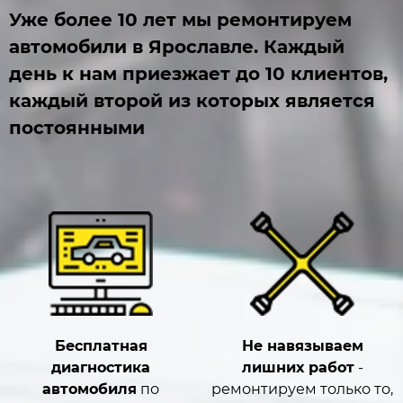
Уже более 10 лет мы ремонтируем
автомобили в Ярославле. Каждый
день к нам приезжает до 10 клиентов,
каждый второй из которых является
постоянными
Бесплатная
Не навязываем
диагностика
лишних работ
-
автомобиля
по
ремонтируем только то,