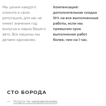
р
о
Мы ценим каждого
Компенсация:
к
клиента и свою
дополнительная
скидка
п
репутацию, для нас не
10% на все выполненные
имеет значения год
работы, если мы
К
выпуска и марка Вашего
превысим срок
с
авто. Все машины мы
выполнения работ
б
делаем одинаково.​
более, чем на 1 час.​
т
б
СТО БОРОДА
Услуги по направлениям