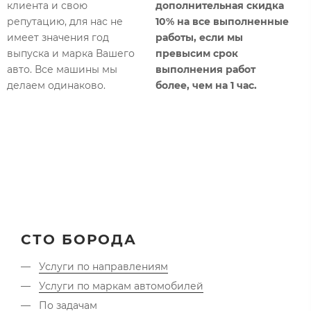
к
клиента и свою
дополнительная
скидка
п
репутацию, для нас не
10% на все выполненные
имеет значения год
работы, если мы
К
выпуска и марка Вашего
превысим срок
с
авто. Все машины мы
выполнения работ
б
делаем одинаково.​
более, чем на 1 час.​
т
б
СТО БОРОДА
Услуги по направлениям
Услуги по маркам автомобилей
По задачам