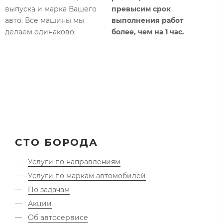
К
выпуска и марка Вашего
превысим срок
с
авто. Все машины мы
выполнения работ
б
делаем одинаково.​
более, чем на 1 час.​
т
б
СТО БОРОДА
Услуги по направлениям
Услуги по маркам автомобилей
По задачам
Акции
Об автосервисе