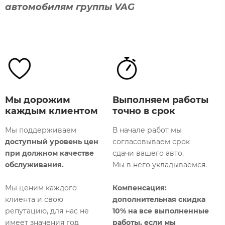
автомобилям группы VAG
Мы дорожим
Выполняем работы
каждым клиентом
точно в срок
Мы поддерживаем
В начале работ мы
доступный уровень цен
согласовываем срок
М
при должном качестве
сдачи вашего авто.
т
обслуживания.
Мы в него укладываемся.
р
о
Мы ценим каждого
Компенсация:
к
клиента и свою
дополнительная
скидка
п
репутацию, для нас не
10% на все выполненные
имеет значения год
работы, если мы