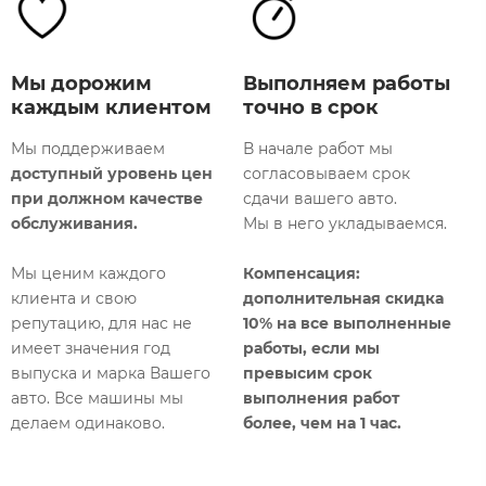
Мы дорожим
Выполняем работы
каждым клиентом
точно в срок
Мы поддерживаем
В начале работ мы
доступный уровень цен
согласовываем срок
М
при должном качестве
сдачи вашего авто.
т
обслуживания.
Мы в него укладываемся.
р
о
Мы ценим каждого
Компенсация:
к
клиента и свою
дополнительная
скидка
п
репутацию, для нас не
10% на все выполненные
имеет значения год
работы, если мы
К
выпуска и марка Вашего
превысим срок
с
авто. Все машины мы
выполнения работ
б
делаем одинаково.​
более, чем на 1 час.​
т
б