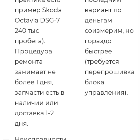
пример Skoda
вариант по
Octavia DSG-7
деньгам
240 тыс
соизмерим, но
пробега).
гораздо
Процедура
быстрее
ремонта
(требуется
занимает не
перепрошивка
более 1 дня,
блока
запчасти есть в
управления).
наличии или
доставка 1-2
дня.
Неисправности