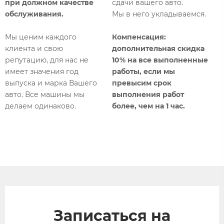
М
при должном качестве
сдачи вашего авто.
т
обслуживания.
Мы в него укладываемся.
р
о
Мы ценим каждого
Компенсация:
к
клиента и свою
дополнительная
скидка
п
репутацию, для нас не
10% на все выполненные
имеет значения год
работы, если мы
К
выпуска и марка Вашего
превысим срок
с
авто. Все машины мы
выполнения работ
б
делаем одинаково.​
более, чем на 1 час.​
т
б
Записаться на