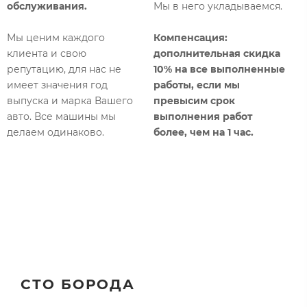
т
обслуживания.
Мы в него укладываемся.
р
о
Мы ценим каждого
Компенсация:
к
клиента и свою
дополнительная
скидка
п
репутацию, для нас не
10% на все выполненные
имеет значения год
работы, если мы
К
выпуска и марка Вашего
превысим срок
с
авто. Все машины мы
выполнения работ
б
делаем одинаково.​
более, чем на 1 час.​
т
б
СТО БОРОДА